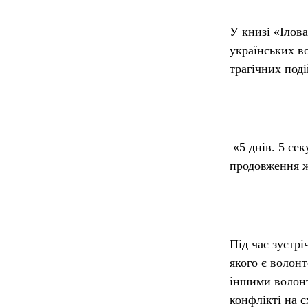
У книзі «Ілов
українських во
трагічних подій
«
5 днів. 5 се
продовження жи
Під час зустр
якого є волонт
іншими волонт
конфлікті на с