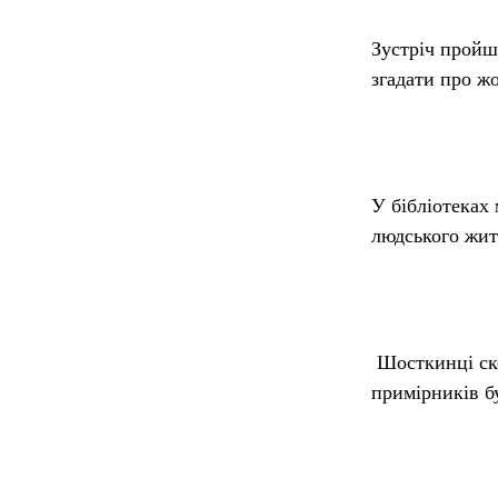
Зустріч пройш
згадати про жо
У бібліотеках
людського житт
Шосткинці ско
примірників б