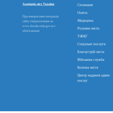
Асоціація міст України
Споживач
Освіта
При використанні матеріалів
Медицина
сайту гіперпосилання на
www.shostka-rada.gov.ua є
Розумне місто
обов'язковим
УЖКГ
Соціальні послуги
Благоустрій міста
Військова служба
Безпека міста
Центр надання адмін
послуг