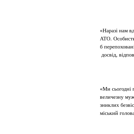
«Наразі нам в
АТО. О
с
обисти
б перепохован
досвід, відпов
«Ми сьогодні 
величезну муж
зниклих безві
міський голов