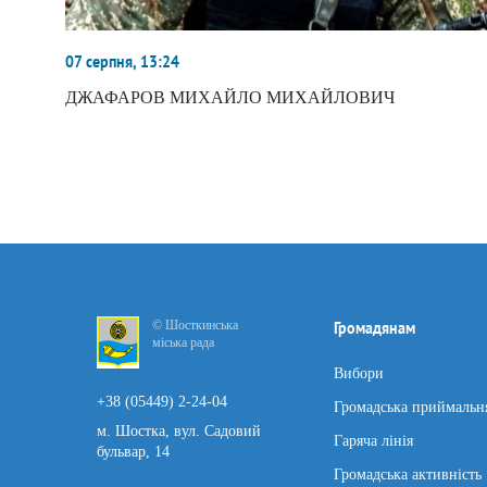
07 серпня, 13:24
ДЖАФАРОВ МИХАЙЛО МИХАЙЛОВИЧ
© Шосткинська
Громадянам
міська рада
Вибори
+38 (05449) 2-24-04
Громадська приймальн
м. Шостка, вул. Садовий
Гаряча лінія
бульвар, 14
Громадська активність