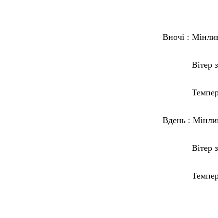
Вночі :
Мінлива
Вітер змінн
Температура
Вдень :
Мінлив
Вітер захі
Температура