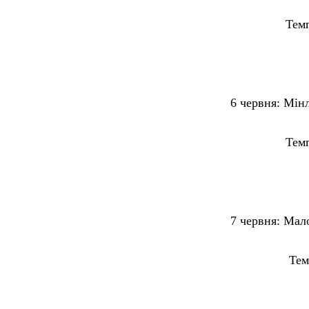
Температур
6 червня:
Мінл
Температур
7 червня:
Мало
Температур