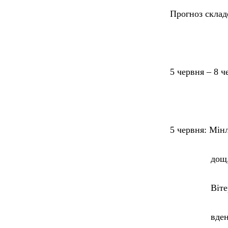
Прогноз склад
5 червня – 8 ч
5 червня:
Мінл
дощ, місц
Вітер півден
вдень місц