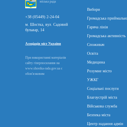
міська рада
Вибори
+38 (05449) 2-24-04
Громадська приймальн
м. Шостка, вул. Садовий
Гаряча лінія
бульвар, 14
Громадська активність
Асоціація міст України
Споживач
Освіта
При використанні матеріалів
Медицина
сайту гіперпосилання на
www.shostka-rada.gov.ua є
Розумне місто
обов'язковим
УЖКГ
Соціальні послуги
Благоустрій міста
Військова служба
Безпека міста
Центр надання адмін