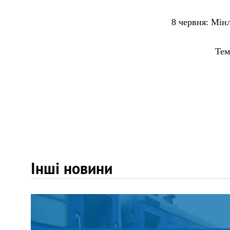
8 червня:
Мінл
Температур
Інші новини