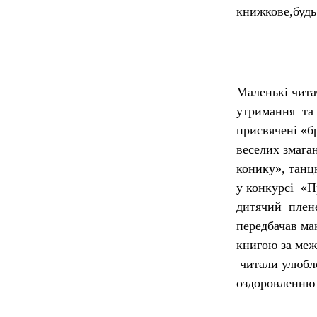
книжкове,будь
Маленькі чита
утримання та 
присвячені «б
веселих змага
конику», танц
у конкурсі «П
дитячий плене
передбачав ма
книгою за меж
читали улюбле
оздоровленню 