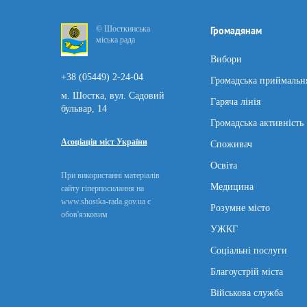
© Шосткинська
Громадянам
міська рада
Вибори
+38 (05449) 2-24-04
Громадська приймальн
м. Шостка, вул. Садовий
Гаряча лінія
бульвар, 14
Громадська активність
Асоціація міст України
Споживач
Освіта
При використанні матеріалів
Медицина
сайту гіперпосилання на
www.shostka-rada.gov.ua є
Розумне місто
обов'язковим
УЖКГ
Соціальні послуги
Благоустрій міста
Військова служба