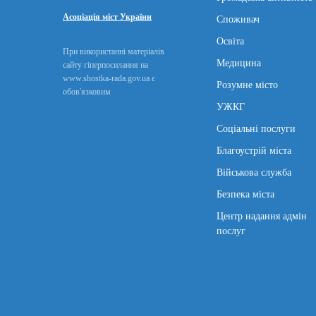
Асоціація міст України
Споживач
Освіта
При використанні матеріалів
Медицина
сайту гіперпосилання на
www.shostka-rada.gov.ua є
Розумне місто
обов'язковим
УЖКГ
Соціальні послуги
Благоустрій міста
Військова служба
Безпека міста
Центр надання адмін
послуг