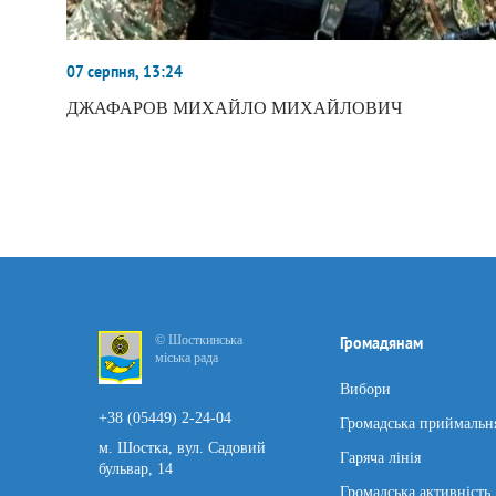
07 серпня, 13:24
ДЖАФАРОВ МИХАЙЛО МИХАЙЛОВИЧ
© Шосткинська
Громадянам
міська рада
Вибори
+38 (05449) 2-24-04
Громадська приймальн
м. Шостка, вул. Садовий
Гаряча лінія
бульвар, 14
Громадська активність