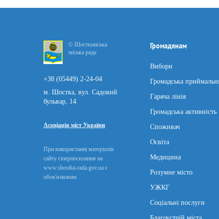
© Шосткинська
Громадянам
міська рада
Вибори
+38 (05449) 2-24-04
Громадська приймальн
м. Шостка, вул. Садовий
Гаряча лінія
бульвар, 14
Громадська активність
Асоціація міст України
Споживач
Освіта
При використанні матеріалів
Медицина
сайту гіперпосилання на
www.shostka-rada.gov.ua є
Розумне місто
обов'язковим
УЖКГ
Соціальні послуги
Благоустрій міста