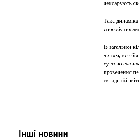
декларують сво
Така динаміка 
способу подан
Із загальної к
чином, все біл
суттєво еконо
проведення пе
складеній звіт
Інші новини