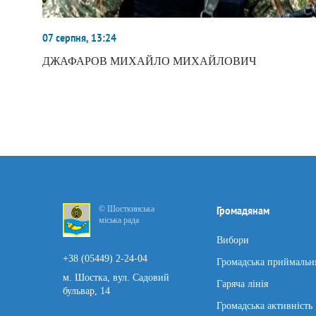
07 серпня, 13:24
ДЖАФАРОВ МИХАЙЛО МИХАЙЛОВИЧ
© Шосткинська
Громадянам
міська рада
Вибори
+38 (05449) 2-24-04
Громадська приймальн
м. Шостка, вул. Садовий
Гаряча лінія
бульвар, 14
Громадська активність