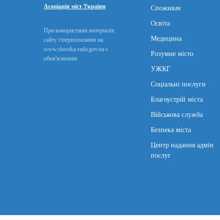
Асоціація міст України
Споживач
Освіта
При використанні матеріалів
Медицина
сайту гіперпосилання на
www.shostka-rada.gov.ua є
Розумне місто
обов'язковим
УЖКГ
Соціальні послуги
Благоустрій міста
Військова служба
Безпека міста
Центр надання адмін
послуг