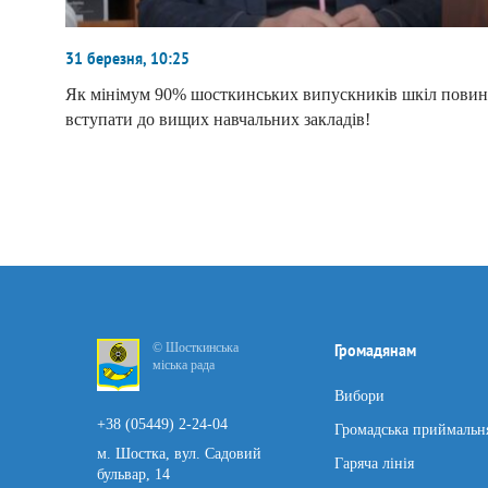
31 березня, 10:25
Як мінімум 90% шосткинських випускників шкіл повин
вступати до вищих навчальних закладів!
© Шосткинська
Громадянам
міська рада
Вибори
+38 (05449) 2-24-04
Громадська приймальн
м. Шостка, вул. Садовий
Гаряча лінія
бульвар, 14