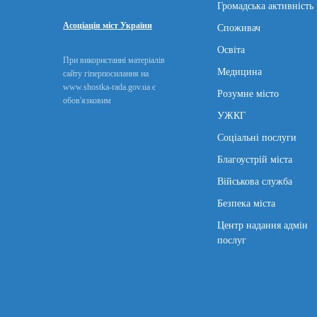
Громадська активність
Асоціація міст України
Споживач
Освіта
При використанні матеріалів
Медицина
сайту гіперпосилання на
www.shostka-rada.gov.ua є
Розумне місто
обов'язковим
УЖКГ
Соціальні послуги
Благоустрій міста
Військова служба
Безпека міста
Центр надання адмін
послуг