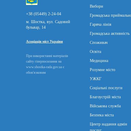
Вибори
+38 (05449) 2-24-04
Громадська приймальн
м. Шостка, вул. Садовий
Гаряча лінія
бульвар, 14
Громадська активність
Асоціація міст України
Споживач
Освіта
При використанні матеріалів
Медицина
сайту гіперпосилання на
www.shostka-rada.gov.ua є
Розумне місто
обов'язковим
УЖКГ
Соціальні послуги
Благоустрій міста
Військова служба
Безпека міста
Центр надання адмін
послуг