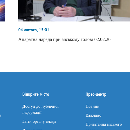
04 лютого, 15:01
Апаратна нарада при міському голові 02.02.26
Відкрите місто
Прес-центр
Доступ до публічної
Новини
інформації
я
Важливо
Звіти органу влади
Привітання міського