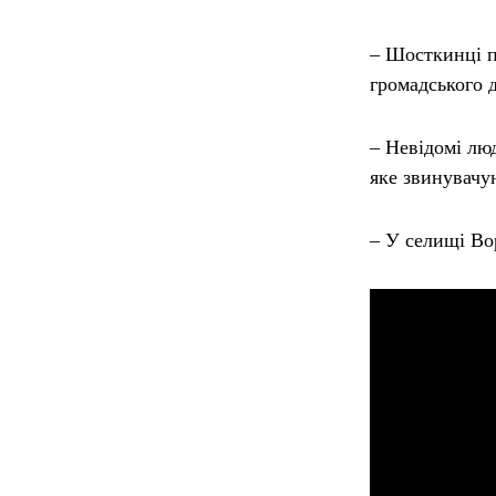
– Шосткинці п
громадського 
– Невідомі люд
яке звинувачую
– У селищі Во