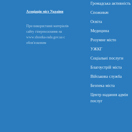
Громадська активність
Асоціація міст України
Споживач
Освіта
При використанні матеріалів
Медицина
сайту гіперпосилання на
www.shostka-rada.gov.ua є
Розумне місто
обов'язковим
УЖКГ
Соціальні послуги
Благоустрій міста
Військова служба
Безпека міста
Центр надання адмін
послуг