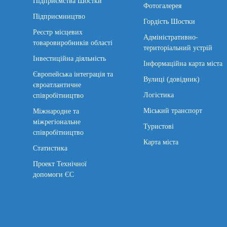
Підприємства Шостки
Фотогалерея
Підприємництво
Гордість Шостки
Реєстр місцевих
Адміністративно-
товаровиробників області
територіальний устрій
Інвестиційна діяльність
Інформаційна карта міста
Європейська інтеграція та
Вулиці (довідник)
євроатлантичне
Логістика
співробітництво
Міський транспорт
Міжнародне та
міжрегіональне
Туристові
співробітництво
Карта міста
Статистика
Проект Технічної
допомоги ЄС