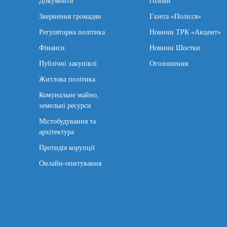
Документи
голови
Звернення громадян
Газета «Полісся»
Регуляторна політика
Новини ТРК «Акцент»
Фінанси
Новини Шостки
Публічні закупівлі
Оголошення
Житлова політика
Комунальне майно,
земельні ресурси
Містобудування та
архітектура
Протидія корупції
Онлайн-опитування