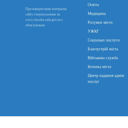
Освіта
При використанні матеріалів
Медицина
сайту гіперпосилання на
www.shostka-rada.gov.ua є
Розумне місто
обов'язковим
УЖКГ
Соціальні послуги
Благоустрій міста
Військова служба
Безпека міста
Центр надання адмін
послуг