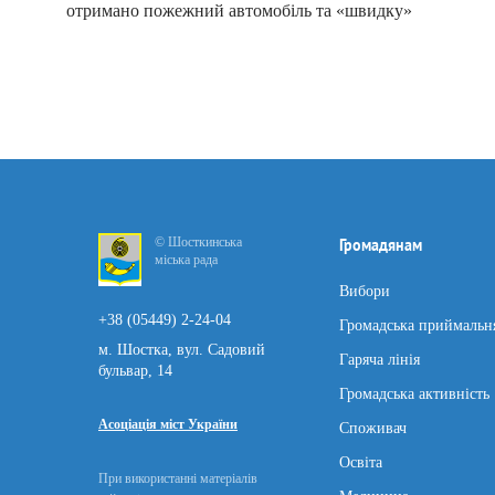
отримано пожежний автомобіль та «швидку»
© Шосткинська
Громадянам
міська рада
Вибори
+38 (05449) 2-24-04
Громадська приймальн
м. Шостка, вул. Садовий
Гаряча лінія
бульвар, 14
Громадська активність
Асоціація міст України
Споживач
Освіта
При використанні матеріалів