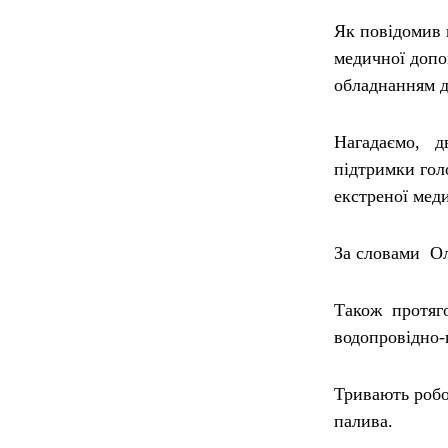
Як повідомив
медичної допо
обладнанням д
Нагадаємо, д
підтримки го
екстреної мед
За словами
О
Також протяг
водопровідно-к
Тривають робо
палива.