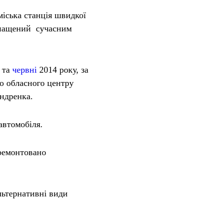
міська станція швидкої
снащений сучасним
та
червні
2014 року, за
о обласного центру
ндренка.
автомобіля.
ремонтовано
льтернативні види