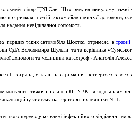
 головний лікар ЦРЛ
Олег Штогрин
, на минулому тижні 
моги отримала третій автомобіль швидкої допомоги, о
ля надання невідкладної допомоги.
ва перших таких автомобіля Шостка отримала в
травні
лови ОДА
Володимира Шульги
та та керівника «Сумськог
ичної допомоги та медицини катастроф»
Анатолія Алекса
лега Штогрина
, є надії на отримання четвертого такого 
ом минулого тижня спільно з КП УВКГ «Водоканал» від
аналізаційну систему на території поліклініки № 1.
ти щодо переводу котельні інфекційного відділення на а