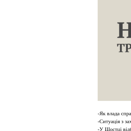
-Як влада спра
-Ситуація з з
-У Шостці від