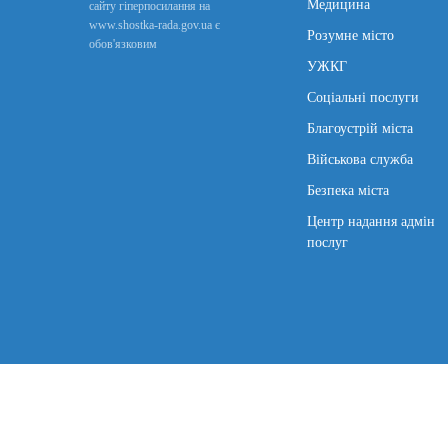
Медицина
сайту гіперпосилання на
www.shostka-rada.gov.ua є
Розумне місто
обов'язковим
УЖКГ
Соціальні послуги
Благоустрій міста
Військова служба
Безпека міста
Центр надання адмін
послуг