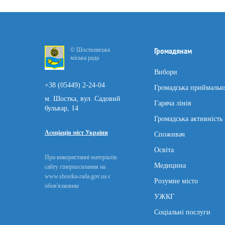
© Шосткинська
Громадянам
міська рада
Вибори
+38 (05449) 2-24-04
Громадська приймальн
м. Шостка, вул. Садовий
Гаряча лінія
бульвар, 14
Громадська активність
Асоціація міст України
Споживач
Освіта
При використанні матеріалів
Медицина
сайту гіперпосилання на
www.shostka-rada.gov.ua є
Розумне місто
обов'язковим
УЖКГ
Соціальні послуги