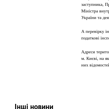
заступника, П
Міністра внут
України та де
А перевірку і
податкові інс
Адреси терито
м. Києві, на я
них відомосте
Інші новини