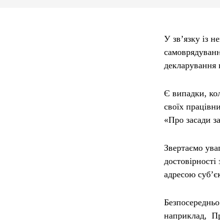
У зв’язку із 
самоврядуванн
декларування 
Є випадки, ко
своїх працівни
«Про засади з
Звертаємо ува
достовірності
адресою суб’є
Безпосередньо
наприклад, Пр