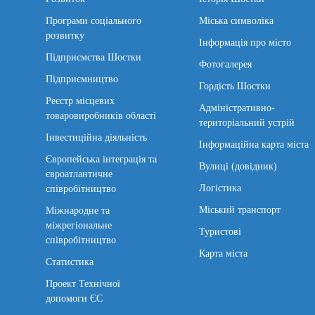
Програми соціального
Міська символіка
розвитку
Інформація про місто
Підприємства Шостки
Фотогалерея
Підприємництво
Гордість Шостки
Реєстр місцевих
Адміністративно-
товаровиробників області
територіальний устрій
Інвестиційна діяльність
Інформаційна карта міста
Європейська інтеграція та
Вулиці (довідник)
євроатлантичне
Логістика
співробітництво
Міський транспорт
Міжнародне та
міжрегіональне
Туристові
співробітництво
Карта міста
Статистика
Проект Технічної
допомоги ЄС