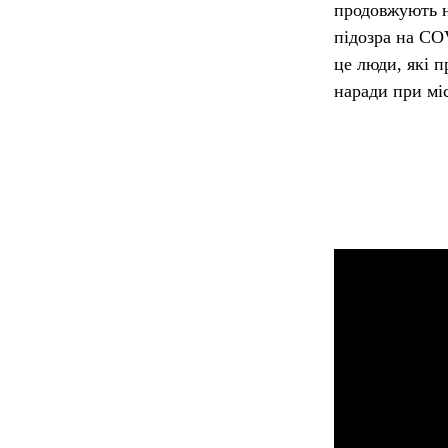
продовжують н
підозра на CO
це люди, які п
наради при мі