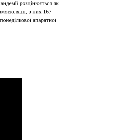
андемії розцінюється як
оізоляції, з них 167 –
опонеділкової апаратної