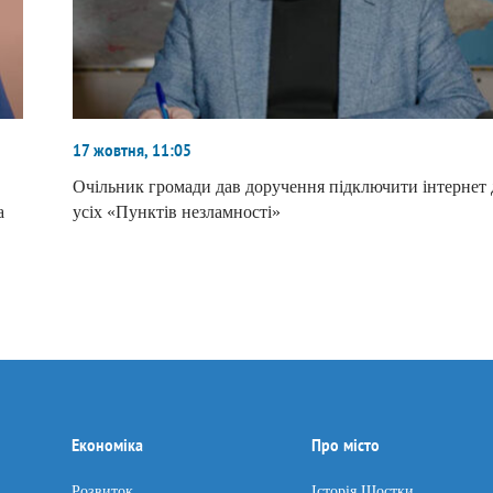
17 жовтня, 11:05
Очільник громади дав доручення підключити інтернет 
а
усіх «Пунктів незламності»
Економіка
Про місто
Розвиток
Історія Шостки