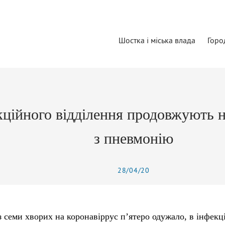
Шостка і міська влада
Горо
кційного відділення продовжують н
з пневмонію
28/04/20
з семи хворих на коронавіррус п’ятеро одужало, в інфекц