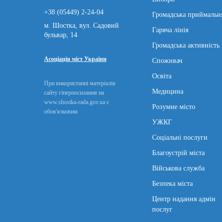
+38 (05449) 2-24-04
Громадська приймальн
м. Шостка, вул. Садовий
Гаряча лінія
бульвар, 14
Громадська активність
Асоціація міст України
Споживач
Освіта
При використанні матеріалів
Медицина
сайту гіперпосилання на
www.shostka-rada.gov.ua є
Розумне місто
обов'язковим
УЖКГ
Соціальні послуги
Благоустрій міста
Військова служба
Безпека міста
Центр надання адмін
послуг