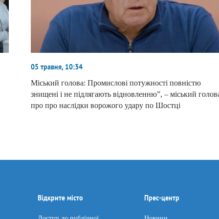
05 травня, 10:34
Міський голова: Промислові потужності повністю
знищені і не підлягають відновленню”, – міський голов
про про наслідки ворожого удару по Шостці
Відкрите місто
Прес-центр
Доступ до публічної
Новини