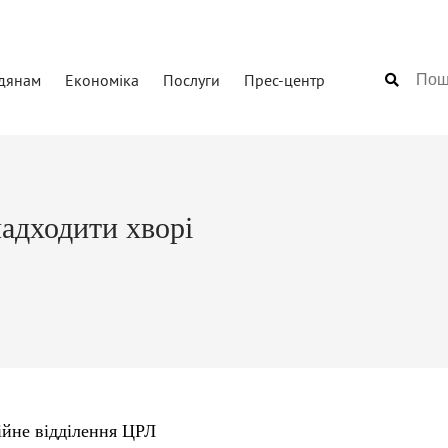
дянам
Економіка
Послуги
Прес-центр
адходити хворі
ійне відділення ЦРЛ