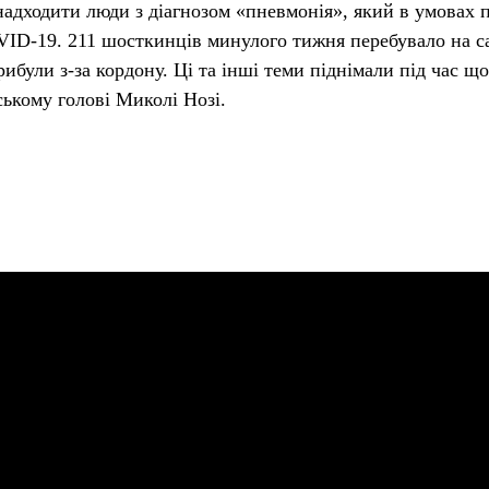
адходити люди з діагнозом «пневмонія», який в умовах п
VID-19. 211 шосткинців минулого тижня перебувало на сам
рибули з-за кордону. Ці та інші теми піднімали під час щ
ському голові Миколі Нозі.