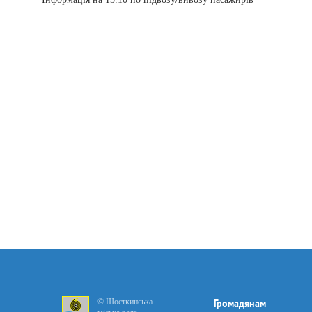
© Шосткинська
Громадянам