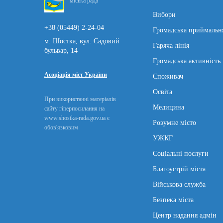
міська рада
Вибори
+38 (05449) 2-24-04
Громадська приймальн
м. Шостка, вул. Садовий
Гаряча лінія
бульвар, 14
Громадська активність
Асоціація міст України
Споживач
Освіта
При використанні матеріалів
Медицина
сайту гіперпосилання на
www.shostka-rada.gov.ua є
Розумне місто
обов'язковим
УЖКГ
Соціальні послуги
Благоустрій міста
Військова служба
Безпека міста
Центр надання адмін