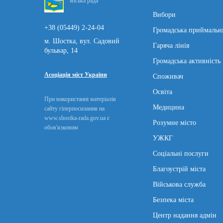
міська рада
Вибори
+38 (05449) 2-24-04
Громадська приймальн
м. Шостка, вул. Садовий
Гаряча лінія
бульвар, 14
Громадська активність
Асоціація міст України
Споживач
Освіта
При використанні матеріалів
Медицина
сайту гіперпосилання на
www.shostka-rada.gov.ua є
Розумне місто
обов'язковим
УЖКГ
Соціальні послуги
Благоустрій міста
Військова служба
Безпека міста
Центр надання адмін