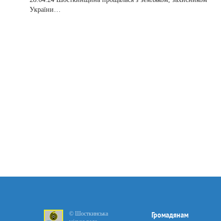
України…
© Шосткинська
Громадянам