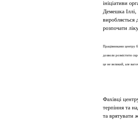
ініціативи ор
Демешка Іллі
,
виробляється д
розпочати лік
Працівниками центру бу
дозволи розмістити ск
це не великий, але ваг
Фахівці центр
терпіння та на
та врятувати 