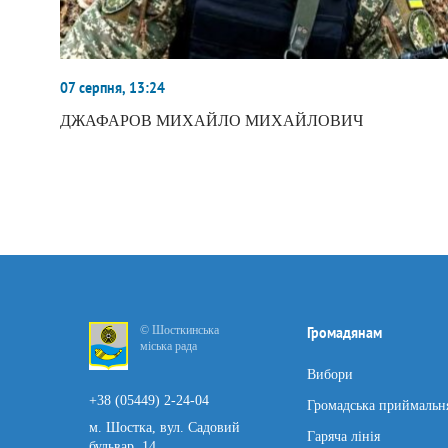
07 серпня, 13:24
ДЖАФАРОВ МИХАЙЛО МИХАЙЛОВИЧ
© Шосткинська
Громадянам
міська рада
Вибори
+38 (05449) 2-24-04
Громадська приймальн
м. Шостка, вул. Садовий
Гаряча лінія
бульвар, 14