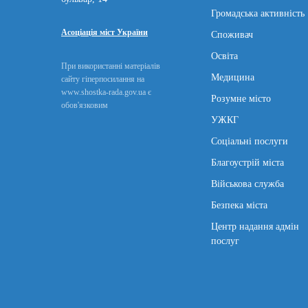
Громадська активність
Асоціація міст України
Споживач
Освіта
При використанні матеріалів
Медицина
сайту гіперпосилання на
www.shostka-rada.gov.ua є
Розумне місто
обов'язковим
УЖКГ
Соціальні послуги
Благоустрій міста
Військова служба
Безпека міста
Центр надання адмін
послуг