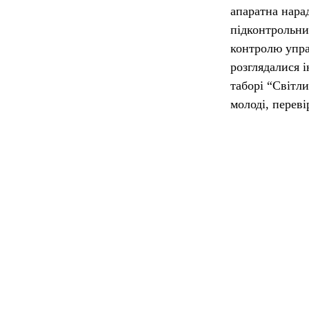
апаратна нара
підконтрольни
контролю упр
розглядалися і
таборі “Світли
молоді, перев