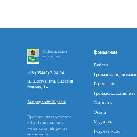
© Шосткинська
Громадянам
міська рада
Вибори
+38 (05449) 2-24-04
Громадська приймальн
м. Шостка, вул. Садовий
Гаряча лінія
бульвар, 14
Громадська активність
Асоціація міст України
Споживач
Освіта
При використанні матеріалів
Медицина
сайту гіперпосилання на
www.shostka-rada.gov.ua є
Розумне місто
обов'язковим