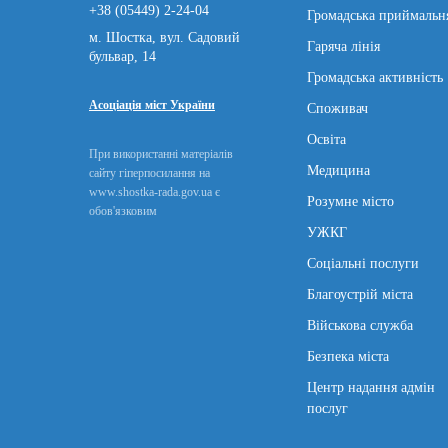
+38 (05449) 2-24-04
Громадська приймальн
м. Шостка, вул. Садовий
Гаряча лінія
бульвар, 14
Громадська активність
Асоціація міст України
Споживач
Освіта
При використанні матеріалів
Медицина
сайту гіперпосилання на
www.shostka-rada.gov.ua є
Розумне місто
обов'язковим
УЖКГ
Соціальні послуги
Благоустрій міста
Військова служба
Безпека міста
Центр надання адмін
послуг