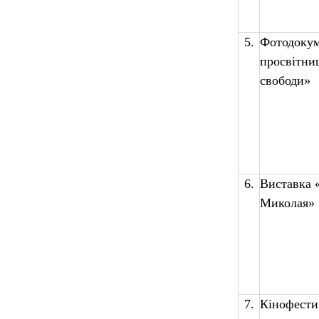
5.
Фотодокум
просвітни
свободи»
6.
Виставка 
Миколая»
7.
Кінофести