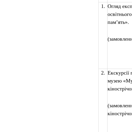
1.
Огляд експ
освітньог
пам’ять».
(замовленн
2.
Екскурсії 
музею «Му
кінострічо
(замовленн
кінострічо