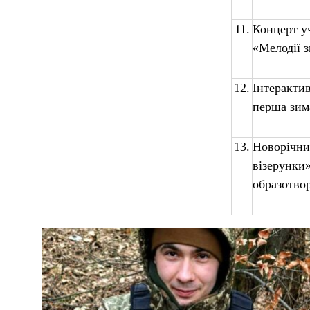
11.
Концерт у
«Мелодії 
12.
Інтеракти
перша зим
13.
Новорічни
візерунки»
образотво