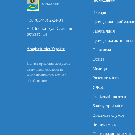
Громадянам
міська рада
Вибори
+38 (05449) 2-24-04
Громадська приймальн
м. Шостка, вул. Садовий
Гаряча лінія
бульвар, 14
Громадська активність
Асоціація міст України
Споживач
Освіта
При використанні матеріалів
Медицина
сайту гіперпосилання на
www.shostka-rada.gov.ua є
Розумне місто
обов'язковим
УЖКГ
Соціальні послуги
Благоустрій міста
Військова служба
Безпека міста
Центр надання адмін