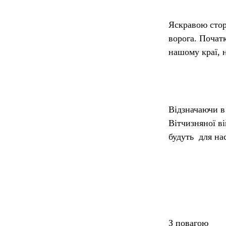
Яскравою стор
ворога. Початк
нашому краї, 
Відзначаючи в 
Вітчизняної в
буд
уть
для нас
З повагою