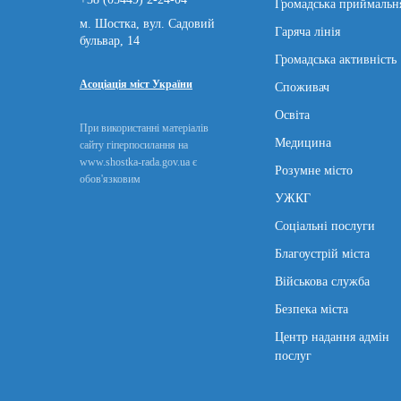
Громадська приймальн
м. Шостка, вул. Садовий
Гаряча лінія
бульвар, 14
Громадська активність
Асоціація міст України
Споживач
Освіта
При використанні матеріалів
Медицина
сайту гіперпосилання на
www.shostka-rada.gov.ua є
Розумне місто
обов'язковим
УЖКГ
Соціальні послуги
Благоустрій міста
Військова служба
Безпека міста
Центр надання адмін
послуг